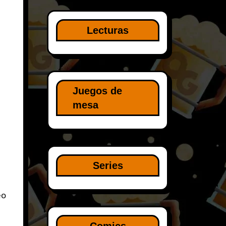
Lecturas
Juegos de
mesa
Series
eo
Comics