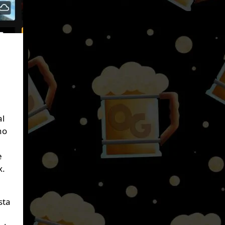
al
no
e
x.
sta