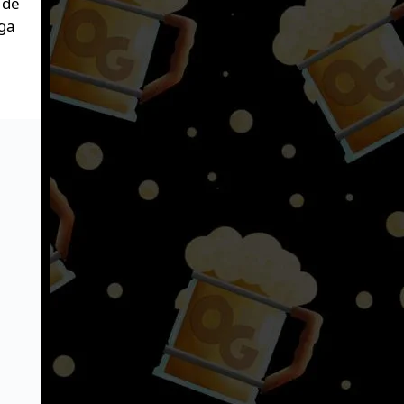
 de
ega