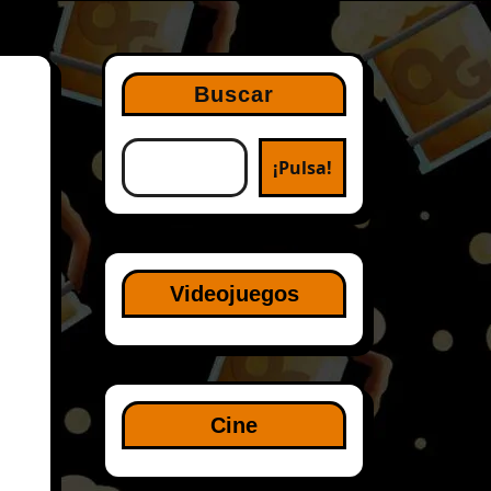
Buscar
¡Pulsa!
Videojuegos
Cine