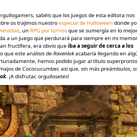
ubre os trajimos nuestro
especial de Halloween
donde yo
neration
, un
RPG por turnos
que se sumergía en lo mejo
 vida a un juego que perdurará para siempre en mi memor
tan fructífera, era obvio que
iba a seguir de cerca a los
 lo que este análisis de
Ravenlok
acabaría llegando en alg
tunadamente, hemos podido jugar al título superpront
s majos de Cococucumber, así que, sin más preámbulos, o
lok
. ¡A disfrutar, orgullosetes!