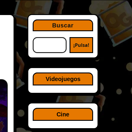
Buscar
¡Pulsa!
Videojuegos
Cine