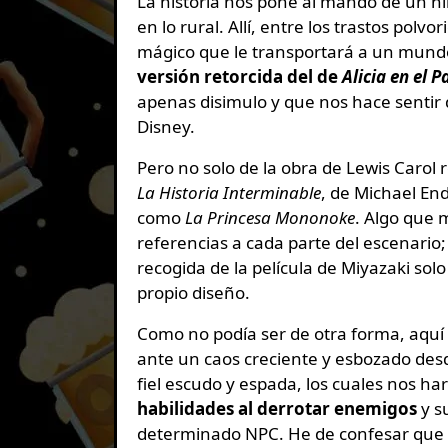
La historia nos pone al mando de un n
en lo rural. Allí, entre los trastos pol
mágico que le transportará a un mun
versión retorcida del de
Alicia en el P
apenas disimulo y que nos hace sentir
Disney.
Pero no solo de la obra de Lewis Carol
La
Historia Interminable
, de Michael End
como
La Princesa Mononoke
. Algo que m
referencias a cada parte del escenario
recogida de la película de Miyazaki solo 
propio diseño.
Como no podía ser de otra forma, aquí
ante un caos creciente y esbozado des
fiel escudo y espada, los cuales nos h
habilidades al derrotar enemigos
y s
determinado NPC. He de confesar que e