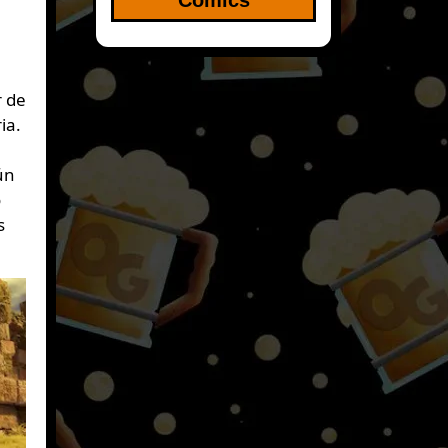
r de
ia.
ún
o
s