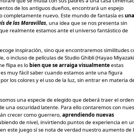
iño/a/e que se muda con sus padres a una casa cimenta
vorientos de los antiguos dueños, encontrará un espejo
do completamente nuevo. Este mundo de fantasía es
un
aís de las Maravillas
, una idea que se nos presenta sin
 que realmente estamos ante el universo fantástico de
 recoge inspiración, sino que encontraremos similitudes 
e, o incluso de películas de Studio Ghibli (Hayao Miyazaki
e flipa es lo
bien que se arraiga visualmente
estas
; es muy fácil saber cuando estamos ante una figura
por los colores y el uso de la luz, sin entrar en materia d
 somos una especie de elegido que deberá traer el orden
de una oscuridad latente. Para ello contaremos con nues
arán crecer como guerrero,
aprendiendo nuevas
ubiendo de nivel, invirtiendo puntos de experiencia en u
n este juego sí se nota de verdad nuestro aumento de 