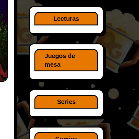
Lecturas
Juegos de
mesa
Series
Comics