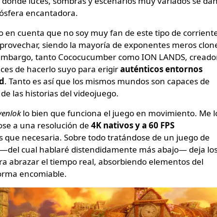
donde luces, sombras y escenarios muy variados se da
ósfera encantadora.
 en cuenta que no soy muy fan de este tipo de corrient
aprovechar, siendo la mayoría de exponentes meros clon
 embargo, tanto Cococucumber como ION LANDS, creado
ces de hacerlo suyo para erigir
auténticos entornos
ad
. Tanto es así que los mismos mundos son capaces de
de las historias del videojuego.
venlok
lo bien que funciona el juego en movimiento. Me l
ose a una resolución de
4K nativos y a 60 FPS
s que necesaria. Sobre todo tratándose de un juego de
 —del cual hablaré distendidamente más abajo— deja lo
ra abrazar el tiempo real, absorbiendo elementos del
orma encomiable.