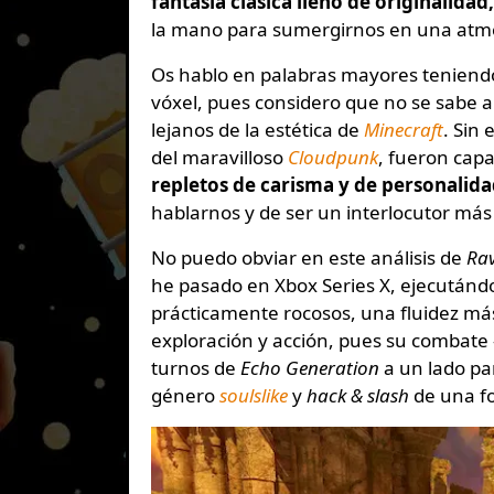
fantasía clásica lleno de originalidad,
la mano para sumergirnos en una atm
Os hablo en palabras mayores teniendo
vóxel, pues considero que no se sabe 
lejanos de la estética de
Minecraft
. Sin
del maravilloso
Cloudpunk
, fueron capa
repletos de carisma y de personalid
hablarnos y de ser un interlocutor más 
No puedo obviar en este análisis de
Ra
he pasado en Xbox Series X, ejecutánd
prácticamente rocosos, una fluidez má
exploración y acción, pues su combate
turnos de
Echo Generation
a un lado pa
género
soulslike
y
hack & slash
de una f