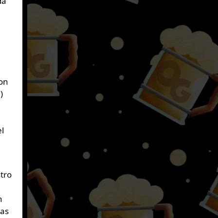
da
a
con
)
el
tro
n
las