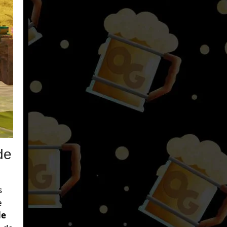
de
s
e
de