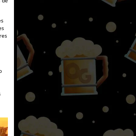
n de
es
es
res
o
s