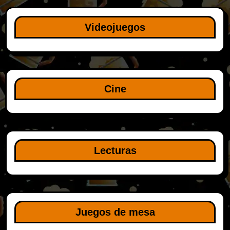
Videojuegos
Cine
Lecturas
Juegos de mesa