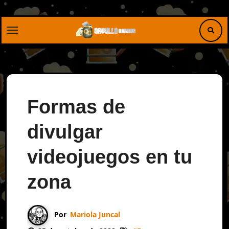
Saltar
al
contenido
Formas de
divulgar
videojuegos en tu
zona
Por
Mariola Juncal