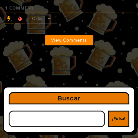
1
COMMENT
Oldest
View Comments
Buscar
¡Pulsa!