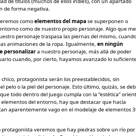
dad de títulos (muchos de ellos indies), con un apartado
ón de forma negativa.
s veremos como
elementos del mapa
se superponen o
 entorno como de nuestro propio personaje. Algo que me
nuestro personaje traspasa las piernas del mismo, cuand
las animaciones de la ropa. Igualmente,
en ningún
de personalizar
a nuestro personaje, más allá de poder
ario cuando, por cierto, hayamos avanzado lo suficient
 el chico, protagonista serán los preestablecidos, sin
el pelo o la piel del personaje. Esto último, quizás, se de
ue todo dentro del juego cumpla con la “estética” orient
s elementos del entorno, hay que destacar que hacía
 tan aparentemente vago en el modelaje de elementos 
ro protagonista veremos que hay piedras sobre un río por 