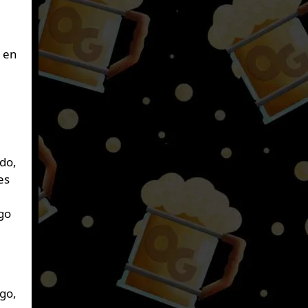
á en
do,
es
go
go,