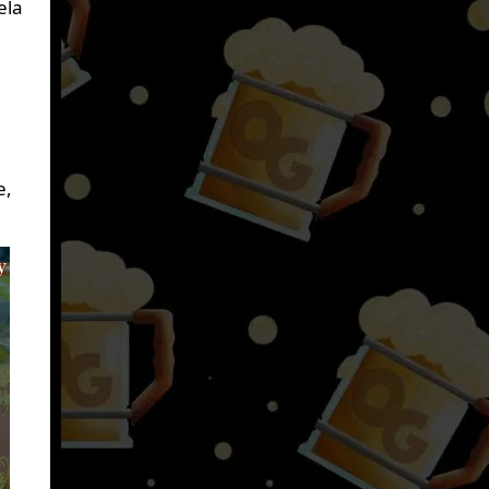
ela
e,