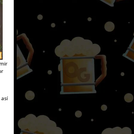
mir
or
 así