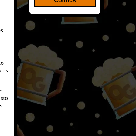
os
Lo
o es
s.
esto
sí