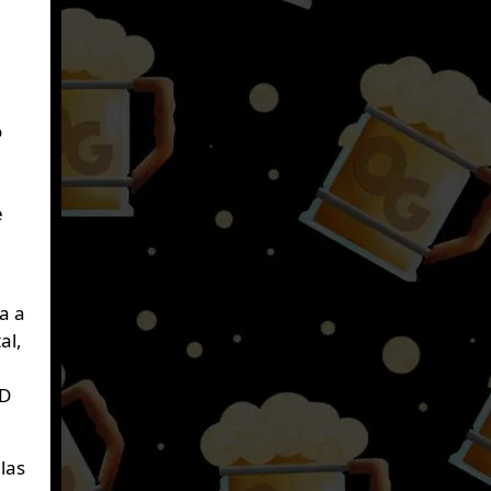
o
e
ba a
al,
3D
las