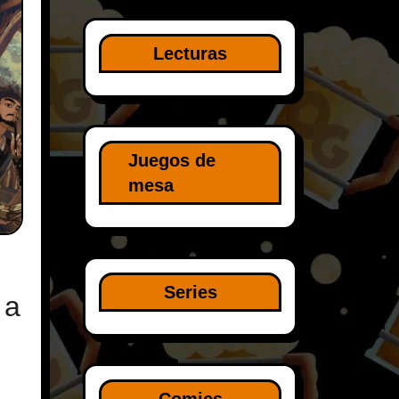
Lecturas
Juegos de
mesa
Series
 a
Comics