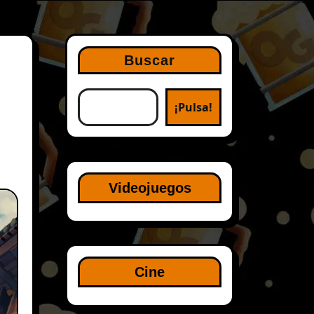
Buscar
¡Pulsa!
Videojuegos
Cine