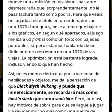
mueve una ambición en ocasiones bastante
desmesurada que, sorprendentemente, no le
pasa factura tanto como podría. Para que veáis:
he jugado a este título en un ordenador con
una 1070 ti antigua y, pese a tener que bajarle
a los gráficos, en según qué apartados, el juego
me iba a 60
frames
como un toro; con bajadas
puntuales, sí, pero estamos hablando de un
título puntero corriendo en una 1070 de las
viejas. La optimización está bastante lograda,
incluso viendo lo que han hecho.
Así, no es menos cierto que por la variedad de
habilidades y objetos, me da la sensación de
que
Black Myth Wukong
, y puede que
inmerecidamente, se recordará más como
hack’n slash
que como
soulslike
.
Pero, aun así,
hay motivos de sobra para que se llegue a jugar
y a rejugar mucho más como una suerte de