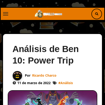
Saltar
al
contenido
Análisis de Ben
10: Power Trip
Por
Ricardo Charco
11 de marzo de 2022
#
Análisis