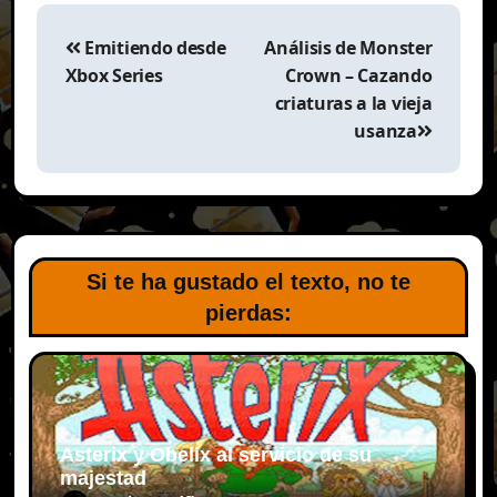
Navegación
de
Emitiendo desde
Análisis de Monster
entradas
Xbox Series
Crown – Cazando
criaturas a la vieja
usanza
Si te ha gustado el texto, no te
pierdas:
Asterix y Obelix al servicio de su
majestad