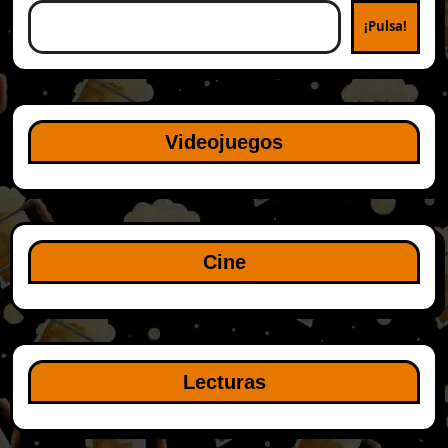
¡Pulsa!
Videojuegos
Cine
Lecturas