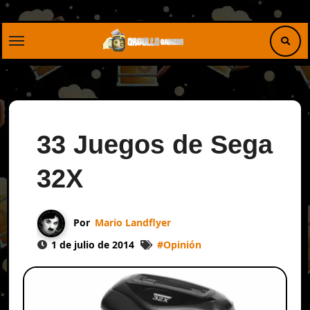
Saltar
al
contenido
33 Juegos de Sega
32X
Por
Mario Landflyer
1 de julio de 2014
#
Opinión