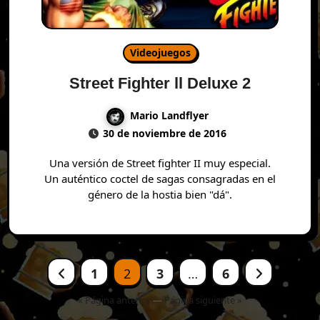
Videojuegos
Street Fighter ll Deluxe 2
Mario Landflyer
30 de noviembre de 2016
Una versión de Street fighter II muy especial.
Un auténtico coctel de sagas consagradas en el
género de la hostia bien "dá".
Paginación
1
2
3
…
6
de
entradas
« Página anterior
—
Página siguiente »