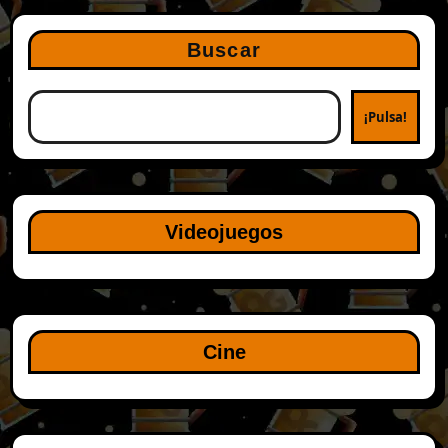
Buscar
¡Pulsa!
Videojuegos
Cine