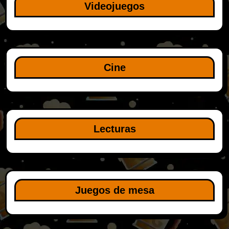
Videojuegos
Cine
Lecturas
Juegos de mesa