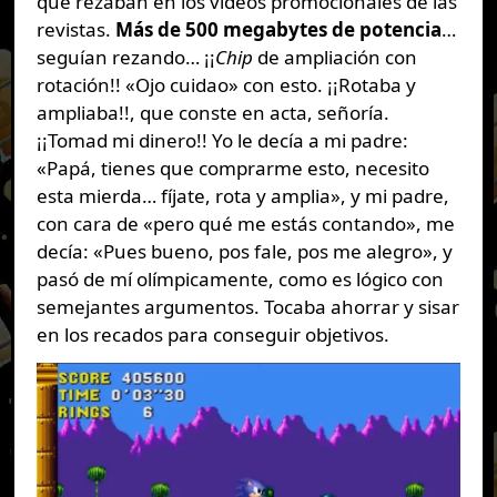
que rezaban en los vídeos promocionales de las
revistas.
Más de 500 megabytes de potencia
…
seguían rezando… ¡¡
Chip
de ampliación con
rotación!! «Ojo cuidao» con esto. ¡¡Rotaba y
ampliaba!!, que conste en acta, señoría.
¡¡Tomad mi dinero!! Yo le decía a mi padre:
«Papá, tienes que comprarme esto, necesito
esta mierda… fíjate, rota y amplia», y mi padre,
con cara de «pero qué me estás contando», me
decía: «Pues bueno, pos fale, pos me alegro», y
pasó de mí olímpicamente, como es lógico con
semejantes argumentos. Tocaba ahorrar y sisar
en los recados para conseguir objetivos.