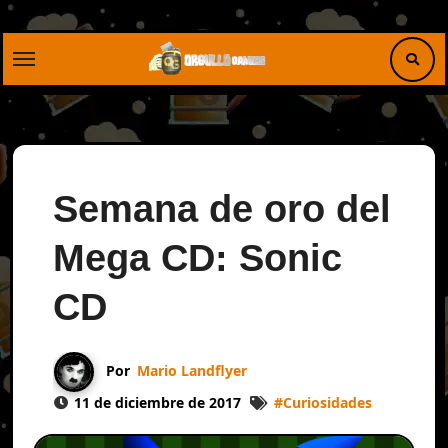
Saltar
al
contenido
Semana de oro del
Mega CD: Sonic
CD
Por
Mario Landflyer
11 de diciembre de 2017
#
Curiosidades