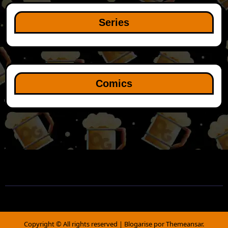
Series
Comics
Copyright © All rights reserved
|
Blogarise
por
Themeansar
.