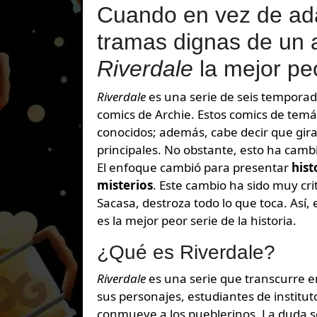
Cuando en vez de ada
tramas dignas de un 
Riverdale
la mejor peo
Riverdale
es una serie de seis temporad
comics de Archie. Estos comics de tem
conocidos; además, cabe decir que gir
principales. No obstante, esto ha cambia
El enfoque cambió para presentar
hist
misterios
. Este cambio ha sido muy crit
Sacasa, destroza todo lo que toca. Así,
es la mejor peor serie de la historia.
¿Qué es Riverdale?
Riverdale
es una serie que transcurre e
sus personajes, estudiantes de institu
conmueve a los pueblerinos. La duda so