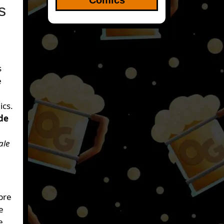
s
s
e
ics.
 de
ale
bre
e
e