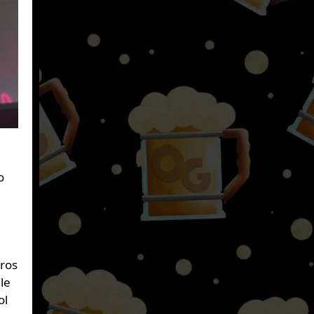
o
e
eros
le
ol