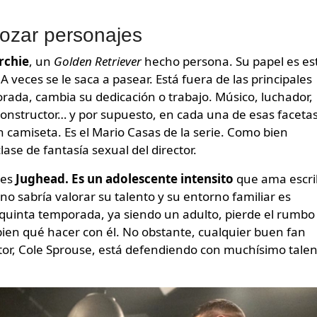
rozar personajes
Archie
, un
Golden Retriever
hecho persona. Su papel es es
 veces se le saca a pasear. Está fuera de las principales
rada, cambia su dedicación o trabajo. Músico, luchador,
onstructor… y por supuesto, en cada una de esas faceta
camiseta. Es el Mario Casas de la serie. Como bien
ase de fantasía sexual del director.
 es
Jughead. Es un adolescente intensito
que ama escrib
o sabría valorar su talento y su entorno familiar es
 quinta temporada, ya siendo un adulto, pierde el rumbo
 bien qué hacer con él. No obstante, cualquier buen fan
tor, Cole Sprouse, está defendiendo con muchísimo tale