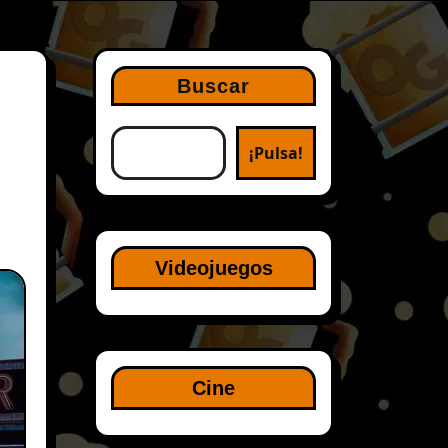
Buscar
¡Pulsa!
Videojuegos
Cine