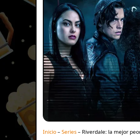
Inicio
–
Series
–
Riverdale: la mejor peor