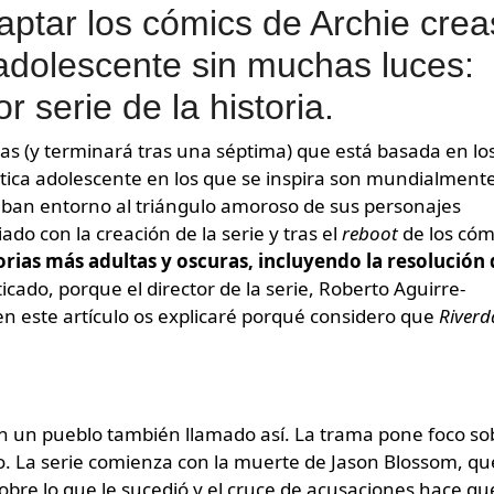
ptar los cómics de Archie crea
adolescente sin muchas luces:
r serie de la historia.
as (y terminará tras una séptima) que está basada en lo
ática adolescente en los que se inspira son mundialment
aban entorno al triángulo amoroso de sus personajes
do con la creación de la serie y tras el
reboot
de los cóm
orias más adultas y oscuras, incluyendo la resolución
icado, porque el director de la serie, Roberto Aguirre-
 en este artículo os explicaré porqué considero que
Riverd
n un pueblo también llamado así. La trama pone foco so
to. La serie comienza con la muerte de Jason Blossom, qu
bre lo que le sucedió y el cruce de acusaciones hace qu