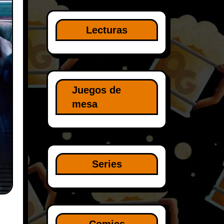
Lecturas
Juegos de
mesa
Series
Comics