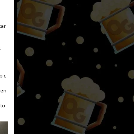
tar
s
ir.
 en
nto