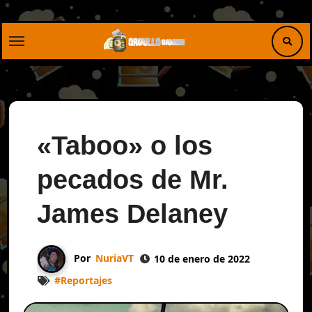
Saltar
al
contenido
«Taboo» o los
pecados de Mr.
James Delaney
Por
NuriaVT
10 de enero de 2022
#
Reportajes