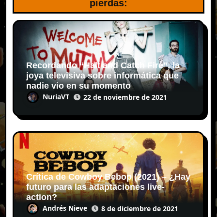
pierdas:
Recordando “Halt and Catch Fire”, la
joya televisiva sobre informática que
nadie vio en su momento
NuriaVT
22 de noviembre de 2021
Crítica de Cowboy Bebop (2021) – ¿Hay
futuro para las adaptaciones live-
action?
Andrés Nieve
8 de diciembre de 2021