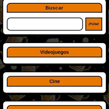
Buscar
¡Pulsa!
Videojuegos
Cine