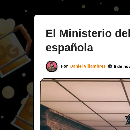
El Ministerio de
española
Por
Daniel Viñambres
6 de no