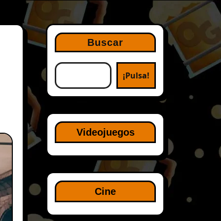
Buscar
¡Pulsa!
Videojuegos
Cine