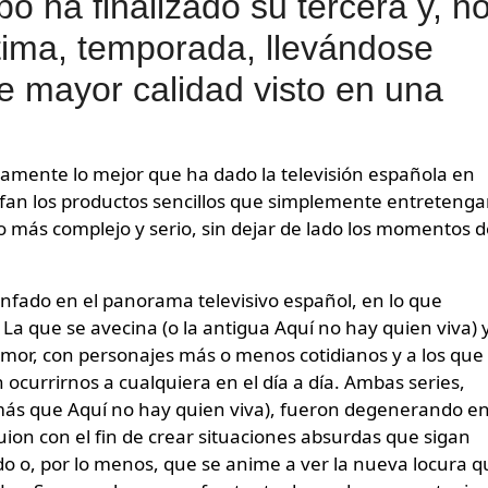
po ha finalizado su tercera y, n
tima, temporada, llevándose
e mayor calidad visto en una
nfan los productos sencillos que simplemente entreteng
go más complejo y serio, sin dejar de lado los momentos 
unfado en el panorama televisivo español, en lo que
a que se avecina (o la antigua Aquí no hay quien viva) 
umor, con personajes más o menos cotidianos y a los que 
ocurrirnos a cualquiera en el día a día. Ambas series,
más que Aquí no hay quien viva), fueron degenerando e
uion con el fin de crear situaciones absurdas que sigan
 o, por lo menos, que se anime a ver la nueva locura q