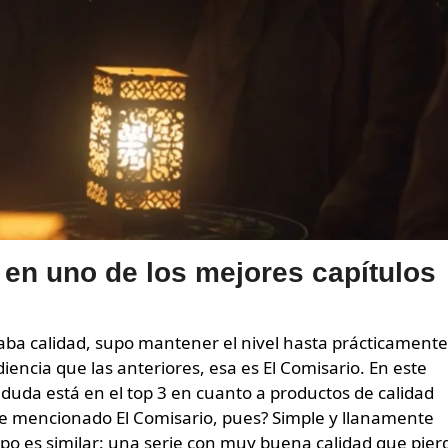
 en uno de los mejores capítulos
aba calidad, supo mantener el nivel hasta prácticamente
iencia que las anteriores, esa es El Comisario. En este
n duda está en el top 3 en cuanto a productos de calidad
he mencionado El Comisario, pues? Simple y llanamente
mpo es similar: una serie con muy buena calidad que pier