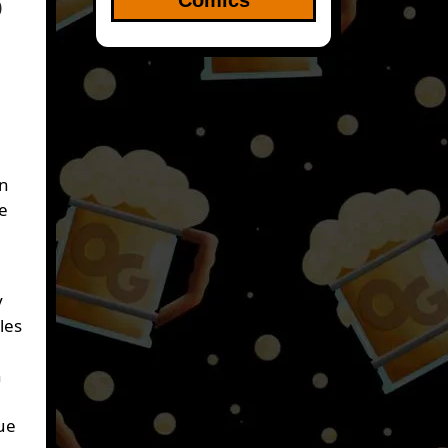
o
an
de
y
les
n
ue