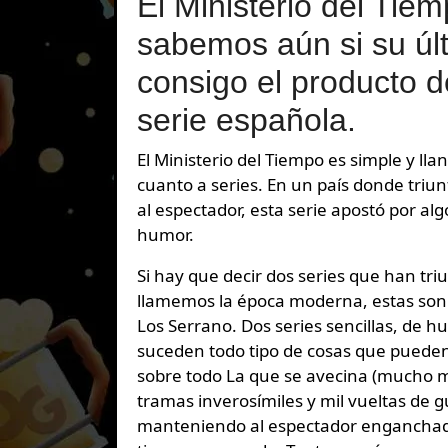
El Ministerio del Tiem
sabemos aún si su úl
consigo el producto d
serie española.
El Ministerio del Tiempo es simple y llanamente lo mejor que ha dado la televisión española en
cuanto a series. En un país donde triu
al espectador, esta serie apostó por al
humor.
Si hay que decir dos series que han tri
llamemos la época moderna, estas son L
Los Serrano. Dos series sencillas, de h
suceden todo tipo de cosas que pueden 
sobre todo La que se avecina (mucho 
tramas inverosímiles y mil vueltas de g
manteniendo al espectador enganchado