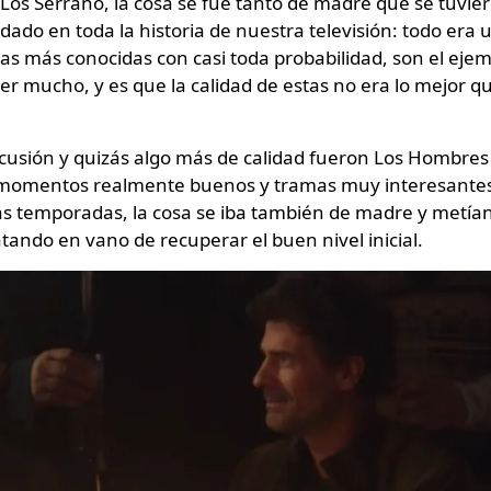
 Los Serrano, la cosa se fue tanto de madre que se tuvie
dado en toda la historia de nuestra televisión: todo era 
las más conocidas con casi toda probabilidad, son el eje
r mucho, y es que la calidad de estas no era lo mejor q
cusión y quizás algo más de calidad fueron Los Hombres
n momentos realmente buenos y tramas muy interesante
as temporadas, la cosa se iba también de madre y metía
ratando en vano de recuperar el buen nivel inicial.