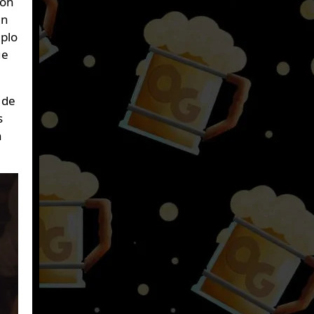
ron
un
mplo
ue
 de
s
n