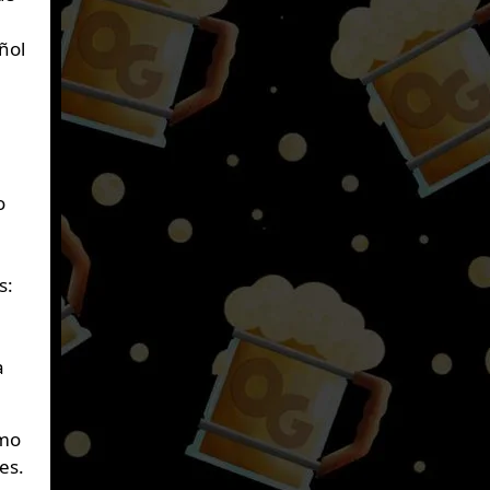
ñol
o
s:
a
omo
es.