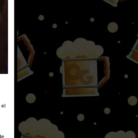
 el
de