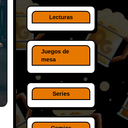
Lecturas
Juegos de
mesa
Series
Comics