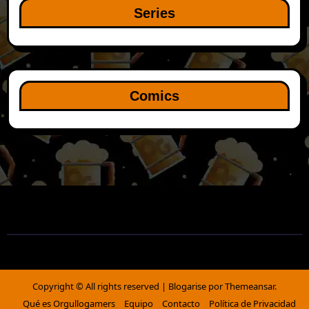
Series
Comics
Copyright © All rights reserved
|
Blogarise
por
Themeansar
.
Qué es Orgullogamers
Equipo
Contacto
Política de Privacidad