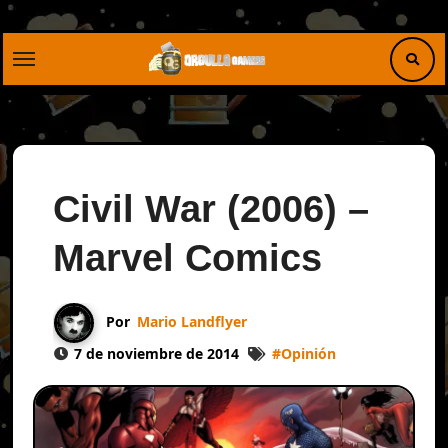
Saltar
al
contenido
Civil War (2006) –
Marvel Comics
Por
Mario Landflyer
7 de noviembre de 2014
#
Opinión