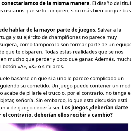
 no conectaríamos de la misma manera
. El diseño del títu
los usuarios que se lo compren, sino más bien porque bu
ede hablar de la mayor parte de juegos.
Salvar a la
ortuga y su ejército de champiñones no parece muy
o sugiera, como tampoco lo son formar parte de un equip
de que te disparen. Todas estas realidades que se nos
ponen mucho que perder y poco que ganar. Además, much
 botón «A», «X» o similares.
uele basarse en que si a uno le parece complicado un
nsiguiendo su cometido. Un juego puede contener un mod
no acabe de pillarle el truco o, por el contrario, no tenga e
bjetar, señoría. Sin embargo, lo que esta discusión está
 un videojuego debería ser.
Los juegos ¿deberían darte
 el contrario, deberían ellos recibir a cambio?