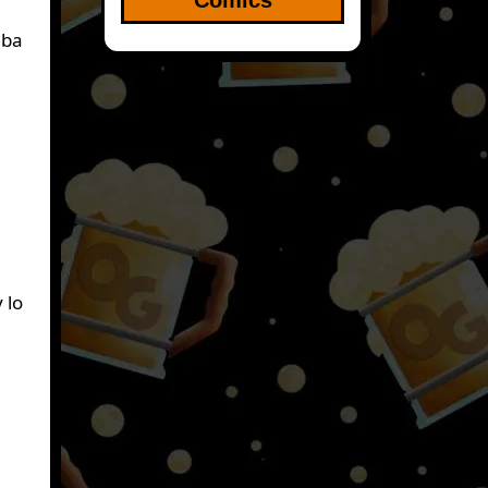
aba
 lo