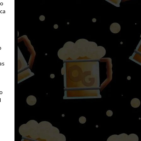
lo
sca
o
as
o
l