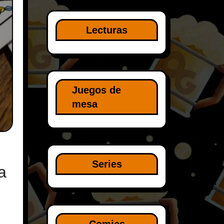
Lecturas
Juegos de
mesa
Series
a
Comics