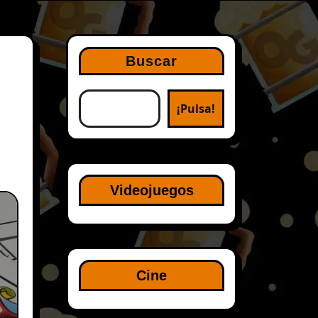
Buscar
¡Pulsa!
Videojuegos
Cine