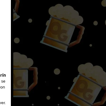
rín
, se
ron
ver.