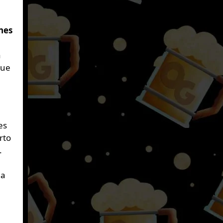
nes
a
que
es
rto
.
la