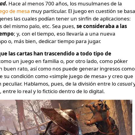
dad
.
Hace al menos 700 años, los musulmanes de la
ego de mesa
muy particular. El juego en cuestión se bas
nes las cuales podían tener un sinfín de aplicaciones:
s del mismo palo, etc. Sea pues,
se consideraba a las
tiempo
; y, con el tiempo, eso llevaría a una nueva
mpo o, más bien, dedicar tiempo para jugar.
 que las cartas han trascendido a todo tipo de
mo un juego en familia o, por otro lado, como póker
un buen rato, así como nos puede generar ingresos como
de su condición como «simple juego de mesa» y creo que
peculiar. Hablamos, pues, de la división entre lo
casual
y
entre lo real y lo ficticio dentro de lo digital.