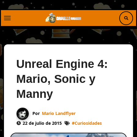
Saltar
al
contenido
Unreal Engine 4:
Mario, Sonic y
Manny
Por
Mario Landflyer
22 de julio de 2015
#
Curiosidades