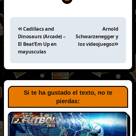
Navegación
de
Cadillacs and
Arnold
entradas
Dinosaurs (Arcade) –
Schwarzenegger y
El Beat’Em Up en
los videojuegos
mayusculas
Si te ha gustado el texto, no te
pierdas: