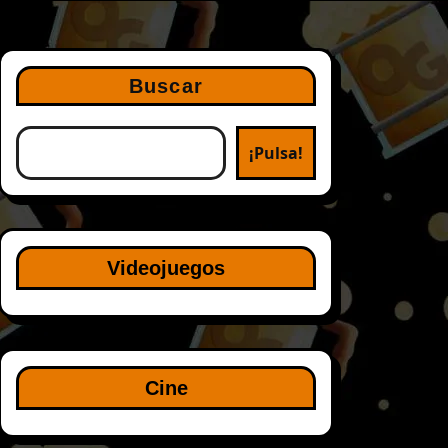
Buscar
¡Pulsa!
Videojuegos
Cine