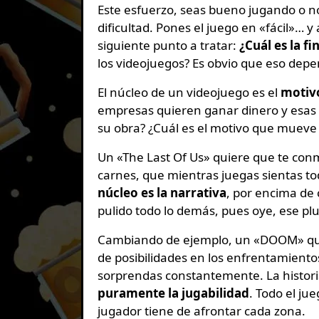
Este esfuerzo, seas bueno jugando o no,
dificultad. Pones el juego en «fácil»… y
siguiente punto a tratar:
¿Cuál es la f
los videojuegos? Es obvio que eso depe
El núcleo de un videojuego es el
motivo
empresas quieren ganar dinero y esas co
su obra? ¿Cuál es el motivo que mueve e
Un «The Last Of Us» quiere que te conm
carnes, que mientras juegas sientas tod
núcleo es la narrativa
, por encima de 
pulido todo lo demás, pues oye, ese plu
Cambiando de ejemplo, un «DOOM» quie
de posibilidades en los enfrentamientos
sorprendas constantemente. La historia
puramente la jugabilidad
. Todo el ju
jugador tiene de afrontar cada zona.