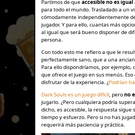
Partimos de que
accesible no es igual 
para todo el mundo. Trasladado a un vi
cómodamente independientemente de la h
jugador. Y para ello, cuantas más opci
al igual que será bueno disponer de di
persona.
Con todo esto me refiero a que le result
perfectamente sano, que a una anciana 
Para ello dispondríamos, por ejemplo, 
que ofrece el juego en sus menús. Eso 
disfrutar de la experiencia. ¿
Podrían ha
Dark Souls es un juego difícil
, pero
no e
jugarlo. ¿Pero cualquiera podría superar
dicho, es accesible, la respuesta sigue
tiempo y esfuerzo. Pero si no has jugad
requerirá más paciencia y práctica.