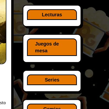
Lecturas
Juegos de
mesa
Series
Comics