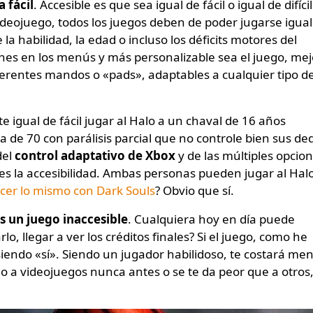
a fácil
. Accesible es que sea igual de fácil o igual de difícil
deojuego, todos los juegos deben de poder jugarse igual
abilidad, la edad o incluso los déficits motores del
ones en los menús y más personalizable sea el juego, mej
ferentes mandos o «pads», adaptables a cualquier tipo d
e igual de fácil jugar al Halo a un chaval de 16 años
de 70 con parálisis parcial que no controle bien sus de
del
control adaptativo de Xbox
y de las múltiples opcio
es la accesibilidad. Ambas personas pueden jugar al Halo
cer lo mismo con Dark Souls
? Obvio que sí.
s un juego inaccesible
. Cualquiera hoy en día puede
lo, llegar a ver los créditos finales? Si el juego, como he
 siendo «sí». Siendo un jugador habilidoso, te costará me
o a videojuegos nunca antes o se te da peor que a otros,