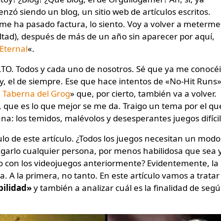
nzó siendo un blog, un sitio web de artículos escritos.
e ha pasado factura, lo siento. Voy a volver a meterme
ultad), después de más de un año sin aparecer por aquí,
Eternal
«.
TO. Todos y cada uno de nosotros. Sé que ya me conocéi
ny, el de siempre. Ese que hace intentos de «No-Hit Runs
 Taberna del Grog
» que, por cierto, también va a volver.
 que es lo que mejor se me da. Traigo un tema por el qu
: los temidos, malévolos y desesperantes juegos difícil
tulo de este artículo. ¿Todos los juegos necesitan un modo
jugarlo cualquier persona, por menos habilidosa que sea 
 con los videojuegos anteriormente? Evidentemente, la
. A la primera, no tanto. En este artículo vamos a tratar
bilidad»
y también a analizar cuál es la finalidad de seg