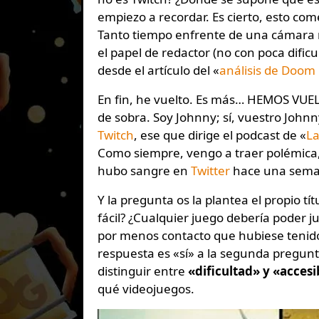
empiezo a recordar. Es cierto, esto come
Tanto tiempo enfrente de una cámara m
el papel de redactor (no con poca dific
desde el artículo del «
análisis de Doom 
En fin, he vuelto. Es más… HEMOS VUEL
de sobra. Soy Johnny; sí, vuestro John
Twitch
, ese que dirige el podcast de «
La
Como siempre, vengo a traer polémica,
hubo sangre en
Twitter
hace una semana
Y la pregunta os la plantea el propio tí
fácil? ¿Cualquier juego debería poder 
por menos contacto que hubiese tenido
respuesta es «sí» a la segunda pregunta
distinguir entre
«dificultad» y «accesi
qué videojuegos.