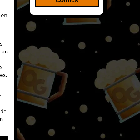
 en
s
» en
e
es.
y
 de
ún