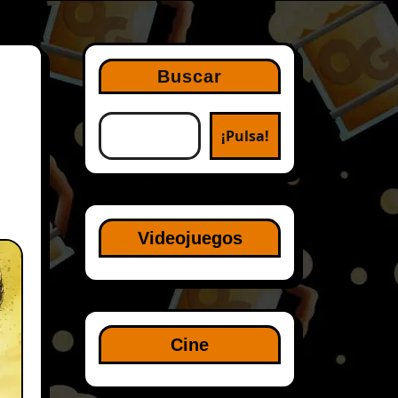
Buscar
¡Pulsa!
Videojuegos
Cine