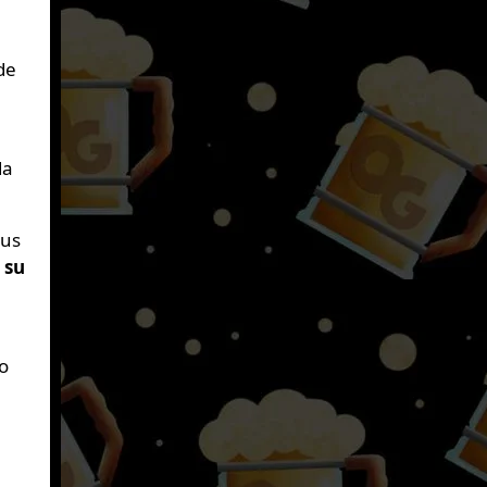
de
da
tus
,
su
o