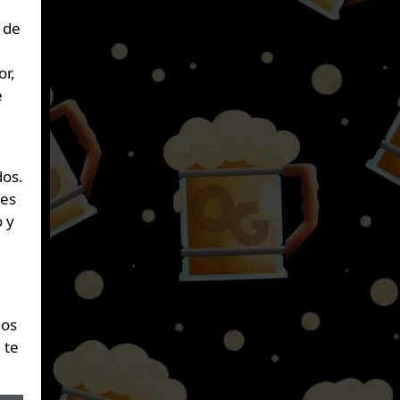
 de
or,
e
dos.
nes
 y
nos
 te