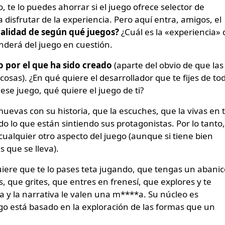
 te lo puedes ahorrar si el juego ofrece selector de
 a disfrutar de la experiencia. Pero aquí entra, amigos, el
inalidad de según qué juegos?
¿Cuál es la «experiencia» 
nderá del juego en cuestión.
 por el que ha sido creado
(aparte del obvio de que las
sas). ¿En qué quiere el desarrollador que te fijes de to
se juego, qué quiere el juego de ti?
uevas con su historia, que la escuches, que la vivas en 
o lo que están sintiendo sus protagonistas. Por lo tanto
cualquier otro aspecto del juego (aunque si tiene bien
s que se lleva).
re que te lo pases teta jugando, que tengas un abanic
, que grites, que entres en frenesí, que explores y te
 y la narrativa le valen una m****a. Su núcleo es
ego está basado en la exploración de las formas que un