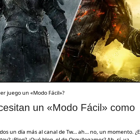
ier juego un «Modo Fácil»?
cesitan un «Modo Fácil» como
oy? ¿Blog? ¿Qué blog, el de Orgullogamer? Ah, sí, ya