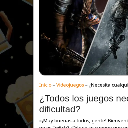
Inicio
–
Videojuegos
–
¿Necesita cualqu
¿Todos los juegos ne
dificultad?
«¡Muy buenas a todos, gente! Bienvenidos un día más al canal de Tw… ah… no, un momento. ¿Esto
no es Twitch? ¿Dónde se supone que est