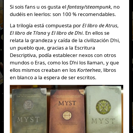
Si sois fans u os gusta el
fantasy/steampunk
, no
dudéis en leerlos: son 100 % recomendables.
La trilogía está compuesta por
El libro de Atrus
,
El libro de Ti’ana
y
El libro de D’ni
. En ellos se
relata la grandeza y caída de la civilización D’ni,
un pueblo que, gracias a la Escritura
Descriptiva, podía establecer nexos con otros
mundos o Eras, como los D’ni los llaman, y que
ellos mismos creaban en los
Kortee’nea
, libros
en blanco a la espera de ser escritos.