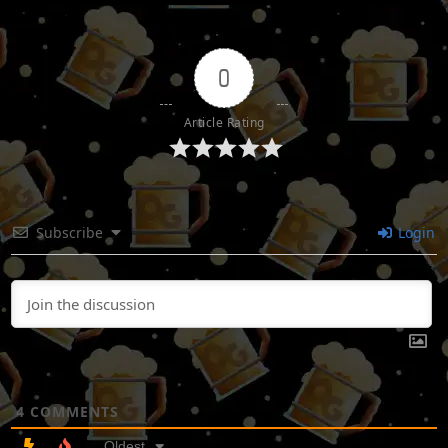
0
Article Rating
Subscribe
Login
4
COMMENTS
Oldest