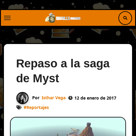
Saltar
al
contenido
Repaso a la saga
de Myst
Por
Isthar Vega
12 de enero de 2017
#
Reportajes