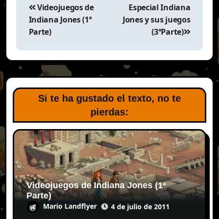
de
Videojuegos de
Especial Indiana
entradas
Indiana Jones (1ª
Jones y sus juegos
Parte)
(3ªParte)
Si te ha gustado el texto, no te
pierdas:
Videojuegos de Indiana Jones (1ª
Parte)
Mario Landflyer
4 de julio de 2011