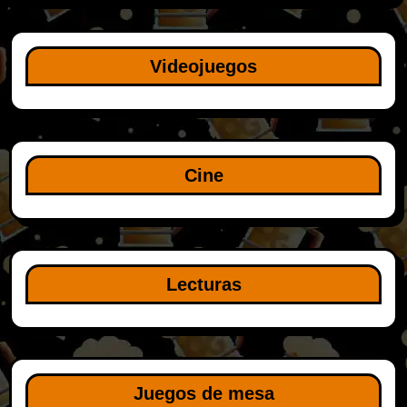
Videojuegos
Cine
Lecturas
Juegos de mesa