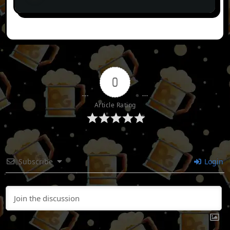
0
Article Rating
Subscribe
Login