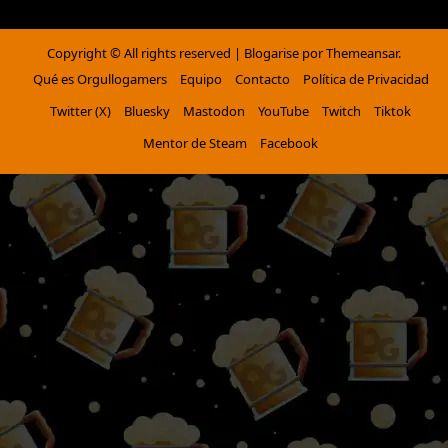
Copyright © All rights reserved
|
Blogarise
por
Themeansar
.
Qué es Orgullogamers
Equipo
Contacto
Política de Privacidad
Twitter (X)
Bluesky
Mastodon
YouTube
Twitch
Tiktok
Mentor de Steam
Facebook