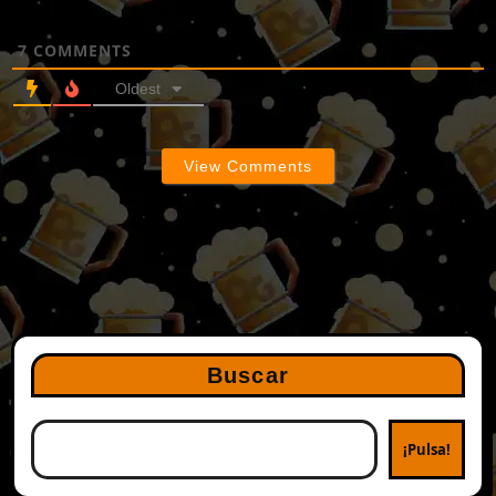
7
COMMENTS
Oldest
View Comments
Buscar
¡Pulsa!