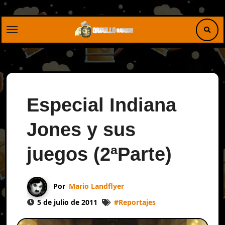
Saltar
al
contenido
Especial Indiana
Jones y sus
juegos (2ªParte)
Por
Mario Landflyer
5 de julio de 2011
#
Reportajes