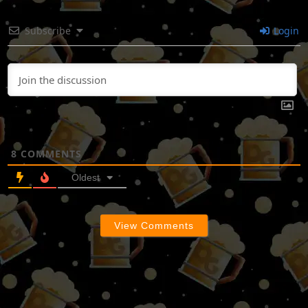
Subscribe
Login
8
COMMENTS
Oldest
View Comments