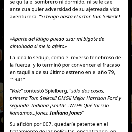
se quita el sombrero ni dormido, ni se le cae
ante cualquier adversidad de su ajetreada vida
aventurera. “
Si tengo hasta el actor Tom Selleck
!!
«Aparte del látigo puedo usar mi bigote de
almohada si me lo afeito»
La idea lo sedujo, como el reverso tenebroso de
la fuerza, y lo terminó por convencer el fracaso
en taquilla de su último estreno en el año 79,
“1941”
“Vale”
contestó Spielberg, “
sólo dos cosas,
primera Tom Selleck!! OMG!! Mejor Harrison Ford y
segunda Indiana ¡Smith!…WTF!!! Qué tal si lo
llamamos…Jones,
Indiana Jones
”
Su afición por 007, quedaría patente en el
tratamiento de las películas, encontrando, en