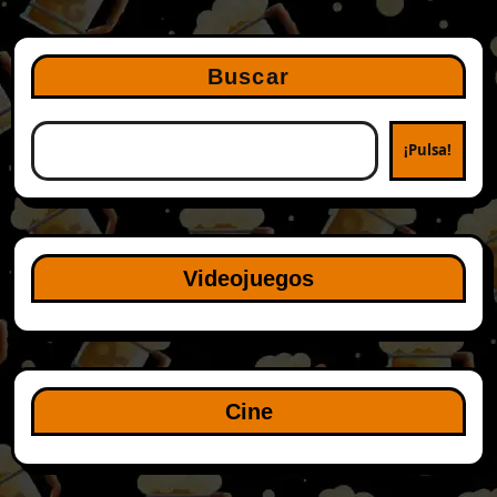
Buscar
¡Pulsa!
Videojuegos
Cine