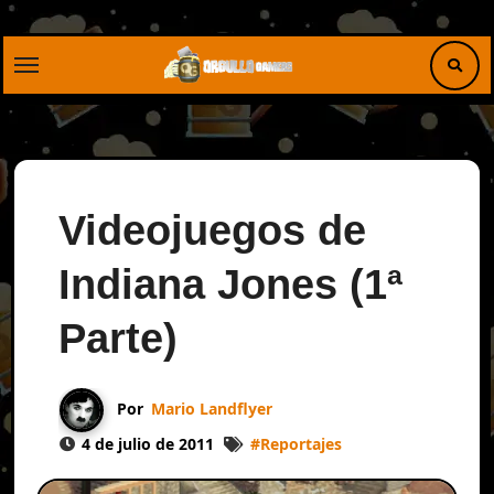
Saltar
al
contenido
Videojuegos de
Indiana Jones (1ª
Parte)
Por
Mario Landflyer
4 de julio de 2011
#
Reportajes