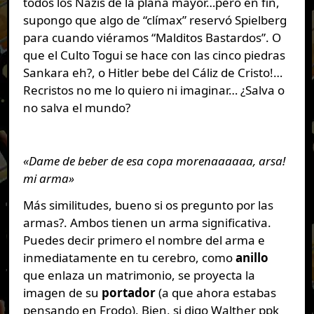
todos los Nazis de la plana mayor…pero en fin,
supongo que algo de “clímax” reservó Spielberg
para cuando viéramos “Malditos Bastardos”. O
que el Culto Togui se hace con las cinco piedras
Sankara eh?, o Hitler bebe del Cáliz de Cristo!…
Recristos no me lo quiero ni imaginar… ¿Salva o
no salva el mundo?
«Dame de beber de esa copa morenaaaaaa, arsa!
mi arma»
Más similitudes, bueno si os pregunto por las
armas?. Ambos tienen un arma significativa.
Puedes decir primero el nombre del arma e
inmediatamente en tu cerebro, como
anillo
que enlaza un matrimonio, se proyecta la
imagen de su
portador
(a que ahora estabas
pensando en Frodo). Bien, si digo Walther ppk