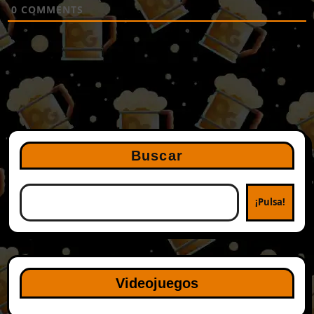
0
COMMENTS
Buscar
¡Pulsa!
Videojuegos