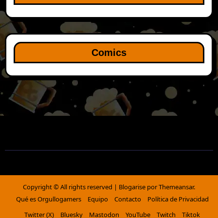
Comics
Copyright © All rights reserved
|
Blogarise
por
Themeansar
.
Qué es Orgullogamers
Equipo
Contacto
Política de Privacidad
Twitter (X)
Bluesky
Mastodon
YouTube
Twitch
Tiktok