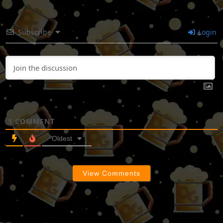
Subscribe
Login
1
COMMENT
Oldest
View Comments