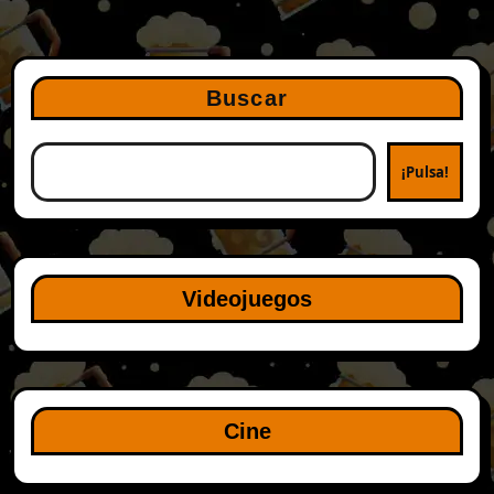
Buscar
¡Pulsa!
Videojuegos
Cine