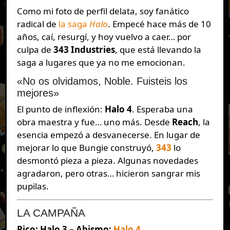
Como mi foto de perfil delata, soy fanático
radical de
la saga
Halo
. Empecé hace más de 10
años, caí, resurgí, y hoy vuelvo a caer… por
culpa de
343 Industries
, que está llevando la
saga a lugares que ya no me emocionan.
«No os olvidamos, Noble. Fuisteis los
mejores»
El punto de inflexión:
Halo 4
. Esperaba una
obra maestra y fue… uno más. Desde
Reach
, la
esencia empezó a desvanecerse. En lugar de
mejorar lo que Bungie construyó,
343
lo
desmontó pieza a pieza. Algunas novedades
agradaron, pero otras… hicieron sangrar mis
pupilas.
LA CAMPAÑA
Pico: Halo 3 – Abismo:
Halo 4