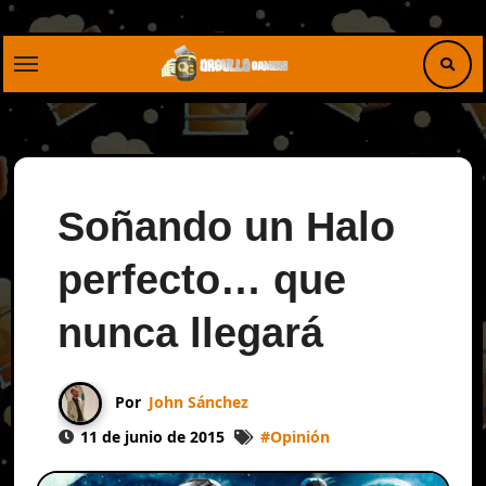
Saltar
al
contenido
Soñando un Halo
perfecto… que
nunca llegará
Por
John Sánchez
11 de junio de 2015
#
Opinión