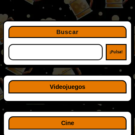
Buscar
¡Pulsa!
Videojuegos
Cine