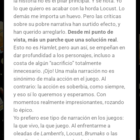
la historia no es el pilar principal. Y se nota. Yo
lo que quiero es acabar con la horda Locust. Lo
demás me importa un huevo. Pero las críticas
sobre su pobre narrativa han surtido efecto, y
han querido arreglarlo.
Desde mi punto de
vista, más un parche que una solución real
.
Esto no es
Hamlet
, pero aun así, se empeñan en
dar profundidad a los personajes, incluso a
costa de algún “sacrificio” totalmente
innecesario. ¡Ojo! Una mala narración no es
sinónimo de mala acción en el juego. Al
contrario: la acción es soberbia, como siempre,
y eso sí lo queremos y esperamos. Con
momentos realmente impresionantes, rozando
lo épico.
Yo prefiero ese tipo de narración en los juegos:
la que vivo, la que juego. Al enfrentarme a
oleadas de
Lambent’s
, Locust,
Brumaks
o las