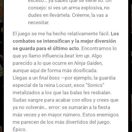
exceso… ya sabes que se viene lío. Un
consejo: si ves un arma explosiva, no
dudes en llevártela. Créeme, la vas a
necesitar.
El juego se me ha hecho relativamente fácil.
Los
combates se intensifican y la mejor diversión
se guarda para el último acto
. Encontramos lo
que yo llamo influencia
beat ‘em up
. Algo
parecido a lo que ocurre en
Ninja Gaiden
,
aunque aquí de forma más dosificada.
Llegas a un
final boss
—por ejemplo, la guardia
especial de la reina Locust, esos “Sonics”
metalizados a los que las balas les resbalan.
Sudas sangre para acabar con ellos y crees que
ya no volverán… error: se sumarán a la fiesta
más veces y en mayor número. Estos enemigos
me parecen de los más divertidos del juego.
Épico.