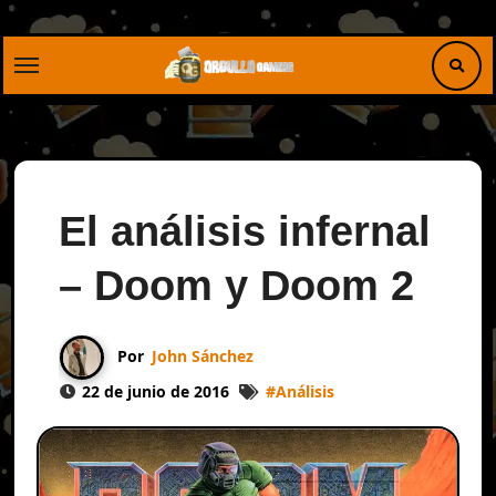
Saltar
al
contenido
El análisis infernal
– Doom y Doom 2
Por
John Sánchez
22 de junio de 2016
#
Análisis