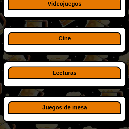
Videojuegos
Cine
Lecturas
Juegos de mesa