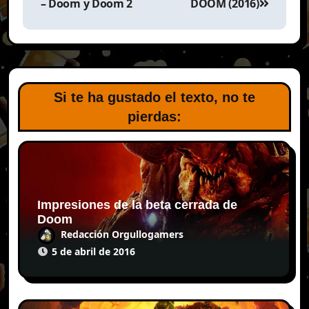
entradas
– Doom y Doom 2
DOOM (2016)
Si te ha gustado el texto, no te
pierdas:
Impresiones de la beta cerrada de
Doom
Redacción Orgullogamers
5 de abril de 2016