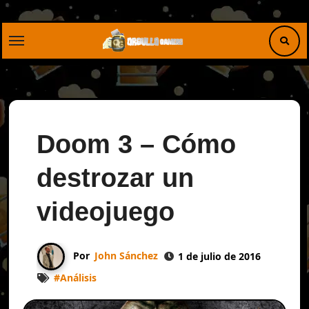
Saltar
al
contenido
Doom 3 – Cómo
destrozar un
videojuego
Por
John Sánchez
1 de julio de 2016
#
Análisis