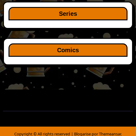
Series
Comics
Copyright © All rights reserved
|
Blogarise
por
Themeansar
.