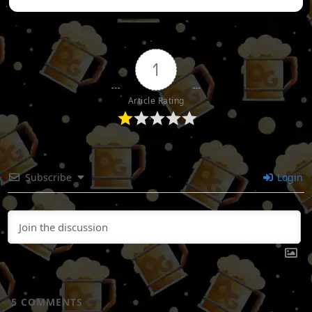
1
Article Rating
Subscribe
Login
5
COMMENTS