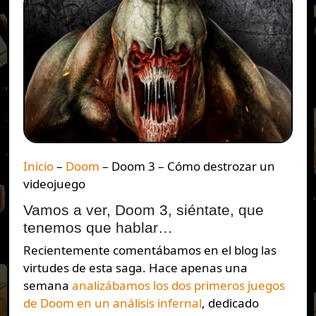
Inicio
–
Doom
–
Doom 3 – Cómo destrozar un
videojuego
Vamos a ver, Doom 3, siéntate, que
tenemos que hablar…
Recientemente comentábamos en el blog las
virtudes de esta saga. Hace apenas una
semana
analizábamos los dos primeros juegos
de Doom en un análisis infernal
, dedicado