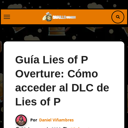
Saltar
al
contenido
Guía Lies of P
Overture: Cómo
acceder al DLC de
Lies of P
Por
Daniel Viñambres