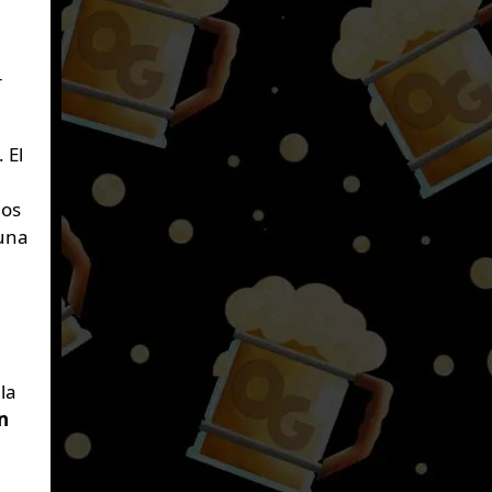
r
. El
mos
guna
la
n