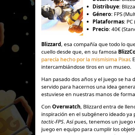
Distribuye
: Bliz
Género
: FPS (Mul
Plataformas
: PC
Precio
: 40€ (Stan
Blizzard
, esa compañía que todo lo que
cuello desde que, en su famosa
BlizzC
parecía hecho por la mismísima Pixar
. 
intercambiándose tiros en un museo.
Han pasado dos años y el juego se ha d
servido para hacernos una idea general
estuviese en nuestras manos de forma o
Con
Overwatch
, Blizzard entra de llen
inspiración en el subgénero ideado ya
tactic-FPS
. Así pues, tenemos un juego
juego en equipo para cumplir los objet