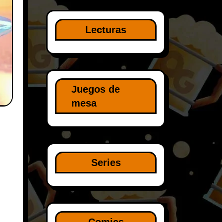
Lecturas
Juegos de
mesa
Series
Comics