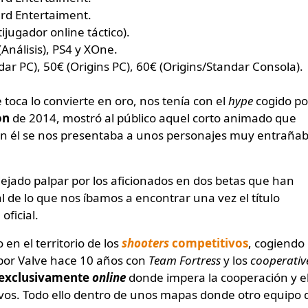
zard Entertaiment.
tijugador online táctico).
 (Análisis), PS4 y XOne.
dar PC), 50€ (Origins PC), 60€ (Origins/Standar Consola).
 toca lo convierte en oro, nos tenía con el
hype
cogido po
on
de 2014, mostró al público aquel corto animado que
En él se nos presentaba a unos personajes muy entrañab
ejado palpar por los aficionados en dos betas que han
 de lo que nos íbamos a encontrar una vez el título
ficial.
o en el territorio de los
shooters
competitivos
, cogiendo
 por Valve hace 10 años con
Team Fortress
y los
cooperativ
exclusivamente
online
donde impera la cooperación y e
ivos. Todo ello dentro de unos mapas donde otro equipo 