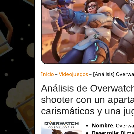
Inicio
–
Videojuegos
–
[Análisis] Overw
Análisis de Overwatch
shooter con un apart
carismáticos y una jug
Nombre
: Overwa
Desarrolla
: Bliz