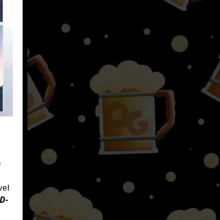
e
vel
D-