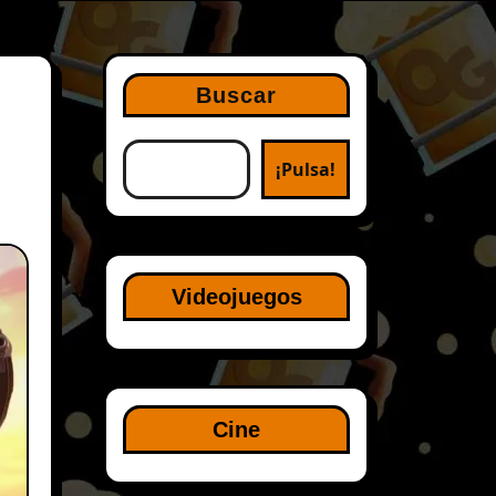
Buscar
¡Pulsa!
Videojuegos
Cine