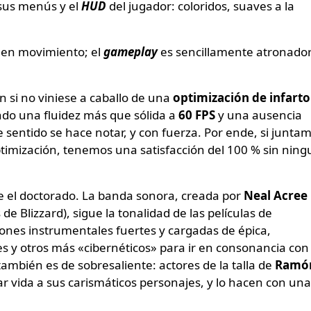
 sus menús y el
HUD
del jugador: coloridos, suaves a la
 en movimiento; el
gameplay
es sencillamente atronado
 si no viniese a caballo de una
optimización de infarto
ndo una fluidez más que sólida a
60 FPS
y una ausencia
ste sentido se hace notar, y con fuerza. Por ende, si junta
optimización, tenemos una satisfacción del 100 % sin nin
e el doctorado. La banda sonora, creada por
Neal Acree
de Blizzard), sigue la tonalidad de las películas de
ones instrumentales fuertes y cargadas de épica,
 y otros más «cibernéticos» para ir en consonancia con 
ambién es de sobresaliente: actores de la talla de
Ramó
r vida a sus carismáticos personajes, y lo hacen con una