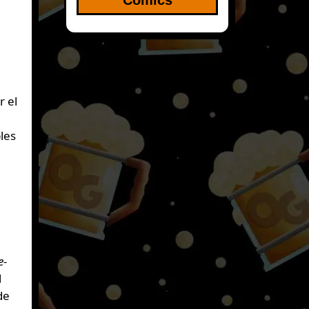
r el
les
e-
l
de