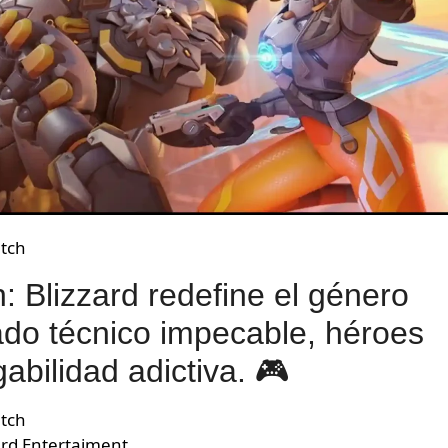
atch
: Blizzard redefine el género
ado técnico impecable, héroes
abilidad adictiva. 🎮
tch
zard Entertaiment.