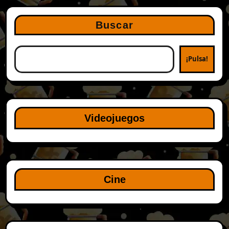
Buscar
¡Pulsa!
Videojuegos
Cine