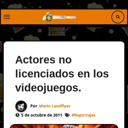
Saltar
al
contenido
Actores no
licenciados en los
videojuegos.
Por
Mario Landflyer
5 de octubre de 2011
#
Reportajes