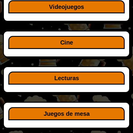
Videojuegos
Cine
Lecturas
Juegos de mesa