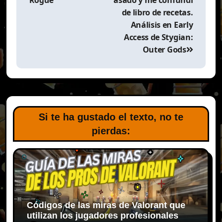
Rogue
asado y me confundí
de libro de recetas.
Análisis en Early
Access de Stygian:
Outer Gods
Si te ha gustado el texto, no te
pierdas:
Códigos de las miras de Valorant que
utilizan los jugadores profesionales