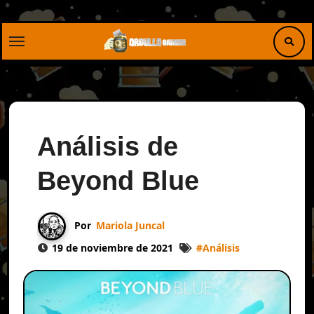
Saltar
al
contenido
Análisis de
Beyond Blue
Por
Mariola Juncal
19 de noviembre de 2021
#
Análisis