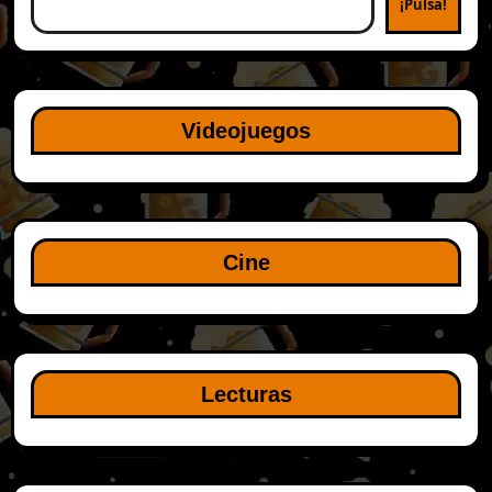
¡Pulsa!
Videojuegos
Cine
Lecturas