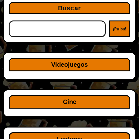
Buscar
¡Pulsa!
Videojuegos
Cine