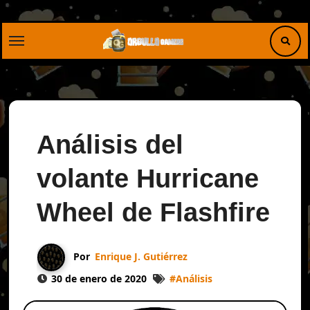
Saltar
al
contenido
Análisis del
volante Hurricane
Wheel de Flashfire
Por
Enrique J. Gutiérrez
30 de enero de 2020
#
Análisis