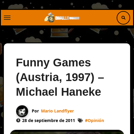
Saltar
al
contenido
Funny Games
(Austria, 1997) –
Michael Haneke
Por
Mario Landflyer
28 de septiembre de 2011
#
Opinión