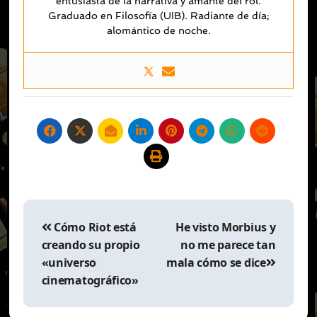
entusiasta de la narrativa y amante del rol.
Graduado en Filosofía (UIB). Radiante de día;
alomántico de noche.
Navegación
de
Cómo Riot está
He visto Morbius y
entradas
creando su propio
no me parece tan
«universo
mala cómo se dice
cinematográfico»