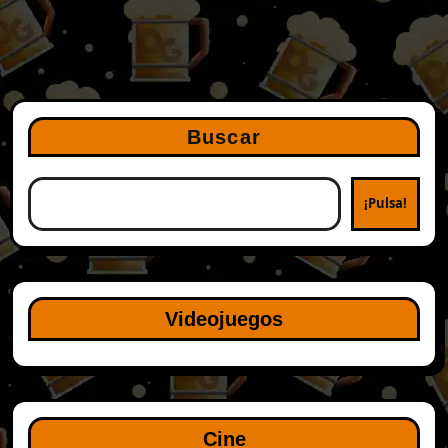
Buscar
¡Pulsa!
Videojuegos
Cine