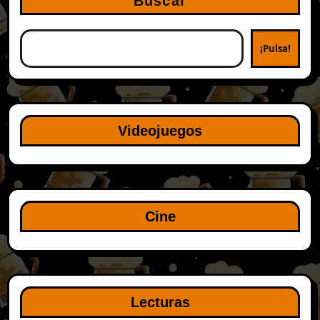
Buscar
¡Pulsa!
Videojuegos
Cine
Lecturas