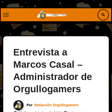
Saltar
al
contenido
Entrevista a
Marcos Casal –
Administrador de
Orgullogamers
Por
Redacción Orgullogamers