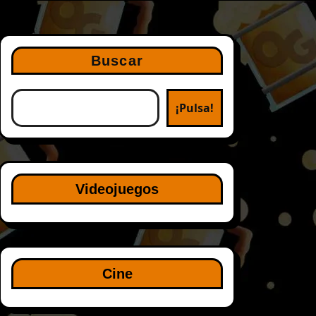
Buscar
¡Pulsa!
Videojuegos
Cine