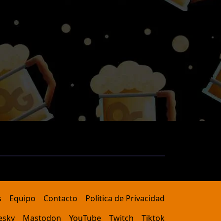
s
Equipo
Contacto
Política de Privacidad
esky
Mastodon
YouTube
Twitch
Tiktok