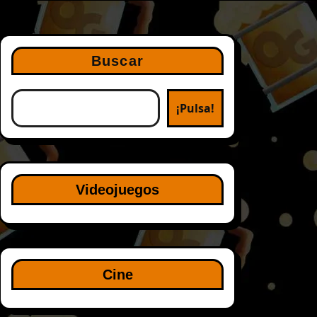
Buscar
¡Pulsa!
Videojuegos
Cine