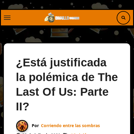
Saltar
al
contenido
¿Está justificada
la polémica de The
Last Of Us: Parte
II?
Por
Corriendo entre las sombras