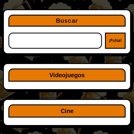
Buscar
¡Pulsa!
Videojuegos
Cine