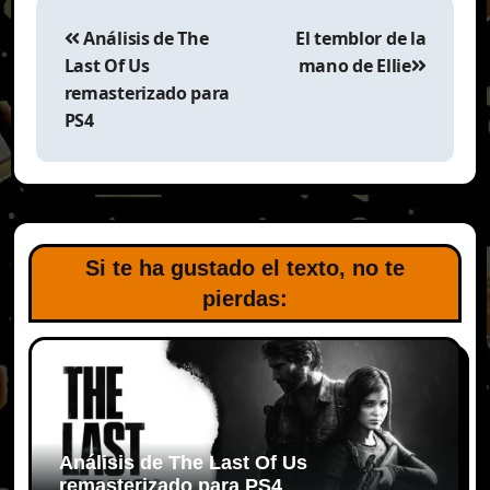
Navegación
de
Análisis de The
El temblor de la
entradas
Last Of Us
mano de Ellie
remasterizado para
PS4
Si te ha gustado el texto, no te
pierdas:
Análisis de The Last Of Us
remasterizado para PS4