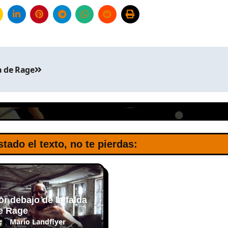
a de Rage
stado el texto, no te pierdas:
or debajo de la falda
e Rage
Mario Landflyer