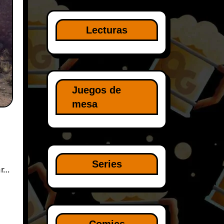
Lecturas
Juegos de
mesa
Series
ar…
Comics