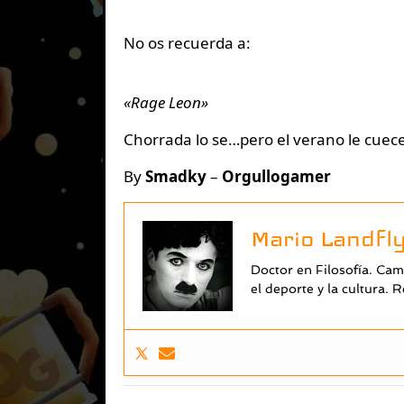
No os recuerda a:
«Rage Leon»
Chorrada lo se…pero el verano le cue
By
Smadky
–
Orgullogamer
Mario Landfl
Doctor en Filosofía. Campeón del mundo de futbolín. Mira la magia de mi melena. Practico
el deporte y la cultura.