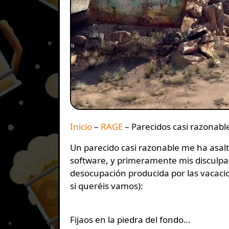
Inicio
–
RAGE
–
Parecidos casi razonabl
Un parecido casi razonable me ha asaltado al observar esta foto del esperadísimo Rage, de Id
software, y primeramente mis disculpas
desocupación producida por las vacac
si queréis vamos):
Fijaos en la piedra del fondo…