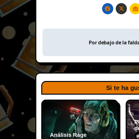
Navegación
Por debajo de la fald
de
entradas
Si te ha gu
P
d
Análisis Rage