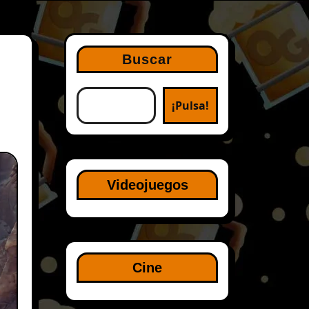
Buscar
¡Pulsa!
Videojuegos
Cine