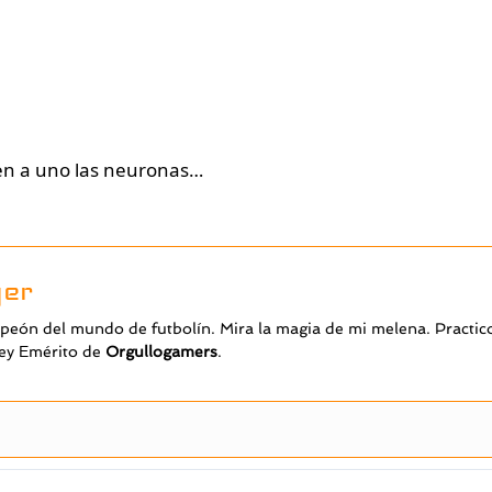
cen a uno las neuronas…
yer
 Rey Emérito de
O
rgullogamers
.