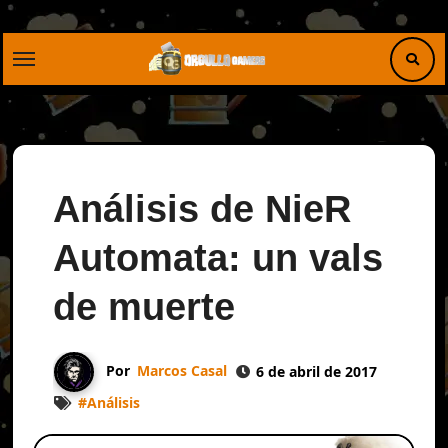
Saltar
al
contenido
Análisis de NieR
Automata: un vals
de muerte
Por
Marcos Casal
6 de abril de 2017
#
Análisis