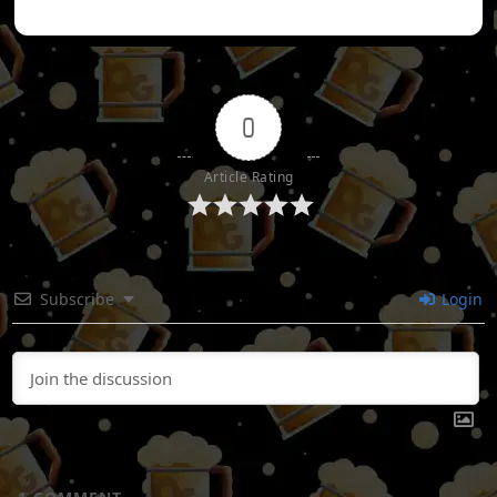
0
Article Rating
Subscribe
Login