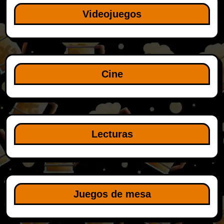
Videojuegos
Cine
Lecturas
Juegos de mesa