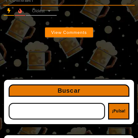
1
COMMENT
Oldest
View Comments
Buscar
¡Pulsa!