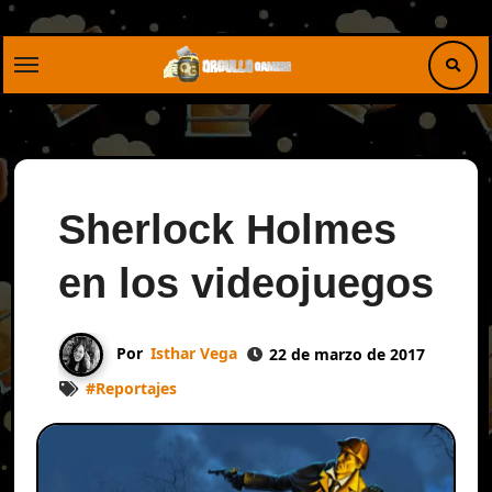
Saltar
al
contenido
Sherlock Holmes
en los videojuegos
Por
Isthar Vega
22 de marzo de 2017
#
Reportajes