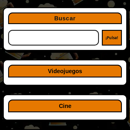
Buscar
¡Pulsa!
Videojuegos
Cine