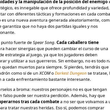
idades y la manipulación de la posición del enemigo
atégico, es innegable que ofrece profundidad y variedad,
tar con diferentes tácticas y formaciones en cada comba
ino es una nueva aventura generada aleatoriamente, co
ue garantiza que no haya dos partidas iguales y nos
ionante.
o punto fuerte de
Spear Song
.
Cada caballero tiene
ra hacer sinergias que pueden cambiar el curso de una
de estrategia al juego, ya que los jugadores deben
r y utilizar a sus guerreros. Sin embargo, no es todo n
se quedan muertos para siempre. Si pierdes, tendrás que
drón como si de un
XCOM
o
Darkest Dungeon
se tratase, 
ón a cada enfrentamiento bastante interesante.
rselos a broma: nuestros personajes no es que tengan
 falso puede ser nuestra perdición. Además, hay que
perarnos tras cada combate
a no ser que volvamos a 
ara tratar nuestras heridas. Eso sí, podemos comprar