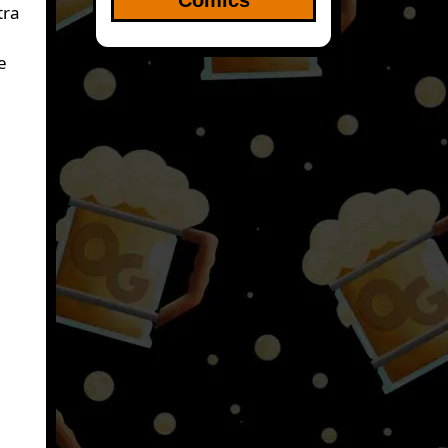
tra
e