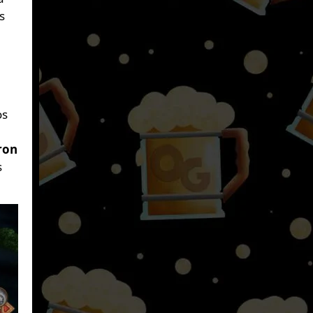
s
os
ron
s