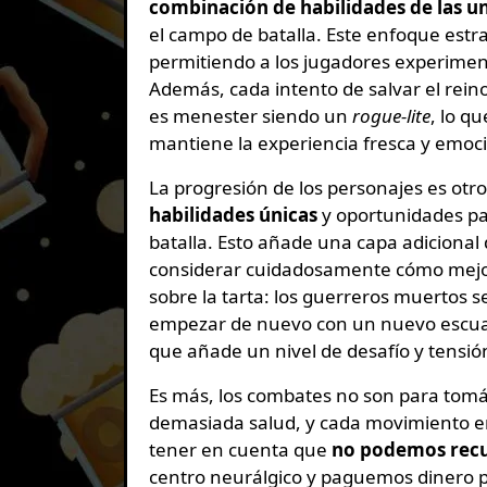
combinación de habilidades de las un
el campo de batalla. Este enfoque estr
permitiendo a los jugadores experimen
Además, cada intento de salvar el re
es menester siendo un
rogue-lite
, lo q
mantiene la experiencia fresca y emoc
La progresión de los personajes es otr
habilidades únicas
y oportunidades pa
batalla. Esto añade una capa adicional 
considerar cuidadosamente cómo mejora
sobre la tarta: los guerreros muertos 
empezar de nuevo con un nuevo escua
que añade un nivel de desafío y tensi
Es más, los combates no son para tomá
demasiada salud, y cada movimiento en
tener en cuenta que
no podemos recu
centro neurálgico y paguemos dinero p