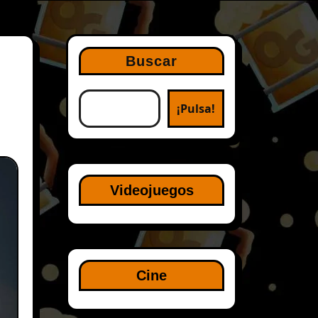
Buscar
¡Pulsa!
Videojuegos
Cine