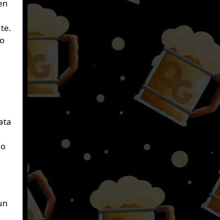
en
te.
mo
ata
lo
un