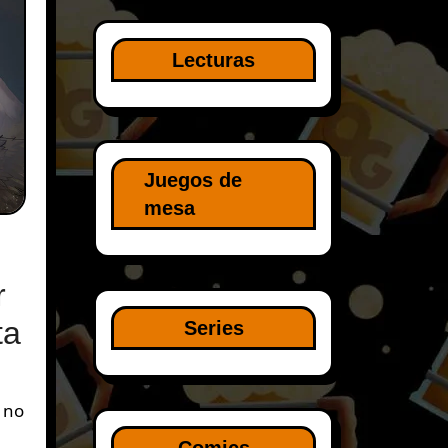
Lecturas
Juegos de
mesa
r
ta
Series
 no
Comics