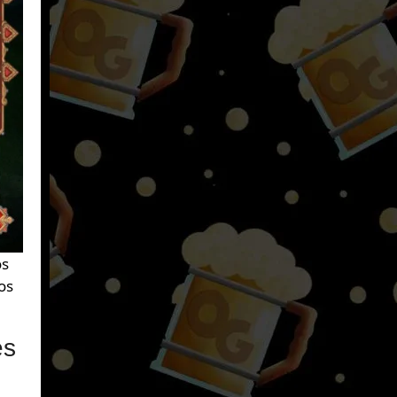
os
os
es