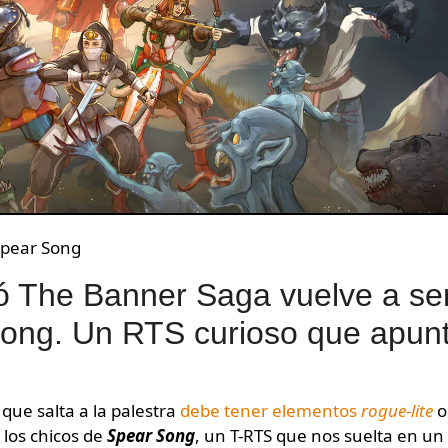
Spear Song
ó The Banner Saga vuelve a se
Song. Un RTS curioso que apun
que salta a la palestra
debe tener elementos
rogue-lite
o
los chicos de
Spear Song
, un T-RTS que nos suelta en un