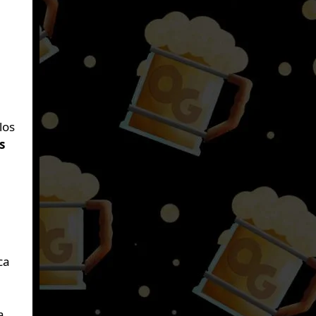
los
s
ca
a