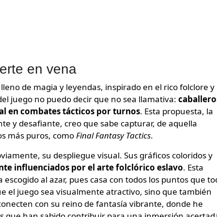
terte en vena
no de magia y leyendas, inspirado en el rico folclore y 
el juego no puedo decir que no sea llamativa:
caballero
al en combates tácticos por turnos
. Esta propuesta, la
e y desafiante, creo que sabe capturar, de aquella
nos más puros, como
Final Fantasy Tactics
.
viamente, su despliegue visual. Sus gráficos coloridos y
te influenciados por el arte folclórico eslavo
. Esta
a escogido al azar, pues casa con todos los puntos que to
e el juego sea visualmente atractivo, sino que también
conecten con su reino de fantasía vibrante, donde he
s que han sabido contribuir para una inmersión acertad