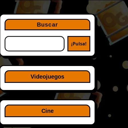
Buscar
¡Pulsa!
Videojuegos
Cine