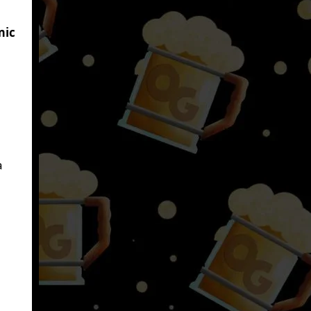
mic
a