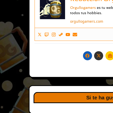
Orgullogamers
es tu web 
todos tus hobbies.
orgullogamers.com
Si te ha gu