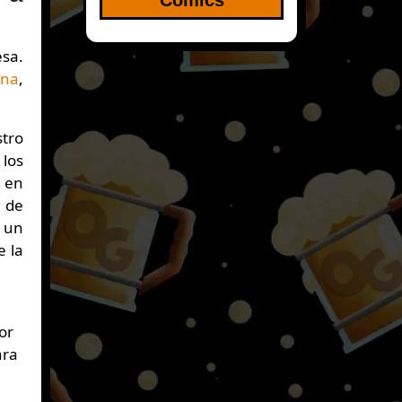
rna
,
stro
 los
s en
 de
s un
e la
or
ara