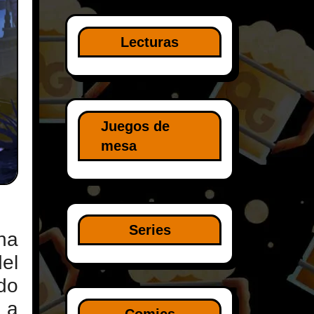
Lecturas
Juegos de
mesa
Series
na
el
do
 a
Comics