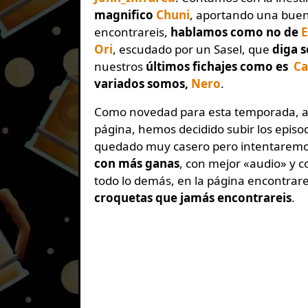
magnifico
Chuni
, aportando una buen
encontrareis,
hablamos como no de
E
Ori
, escudado por un Sasel, que
diga 
nuestros
últimos fichajes como es
Ca
variados somos,
Nero
.
Como novedad para esta temporada, 
página, hemos decidido subir los episo
quedado muy casero pero intentarem
con más ganas
, con mejor «audio» y 
todo lo demás, en la página encontrar
croquetas que jamás encontrareis
.