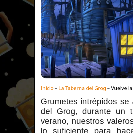
Inicio
–
La Taberna del Grog
–
Vuelve l
Grumetes intrépidos se
del Grog, durante un t
verano, nuestros valer
lo suficiente para ha