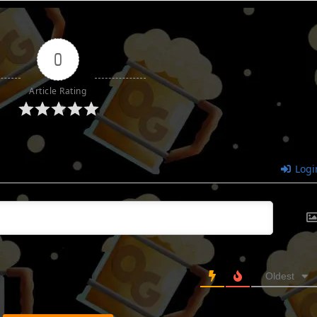
0
Article Rating
Logi
Oldest