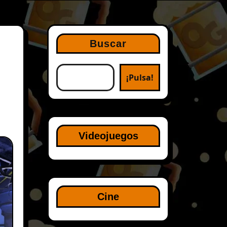
Buscar
¡Pulsa!
Videojuegos
Cine