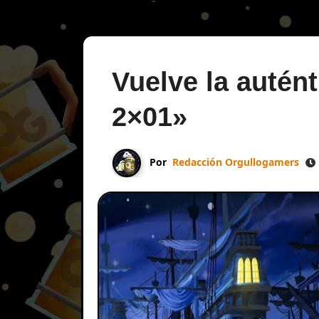
Vuelve la autén
2×01»
Por
Redacción Orgullogamers