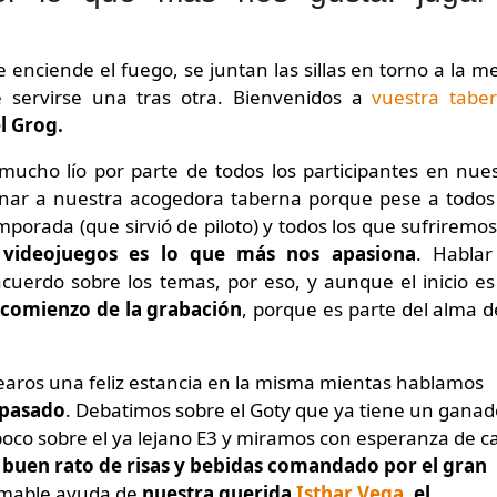
 servirse una tras otra. Bienvenidos a
vuestra tabe
l Grog.
ucho lío por parte de todos los participantes en nue
nar a nuestra acogedora taberna porque pese a todos
mporada (que sirvió de piloto) y todos los que sufriremo
 videojuegos es lo que más nos apasiona
. Hablar
cuerdo sobre los temas, por eso, y aunque el inicio e
 comienzo de la grabación
, porque es parte del alma d
earos una feliz estancia en la misma mientas hablamos
 pasado
. Debatimos sobre el Goty que ya tiene un ganad
oco sobre el ya lejano E3 y miramos con esperanza de c
 buen rato de risas y bebidas comandado por el gran
timable ayuda de
nuestra querida
Isthar Vega
,
el