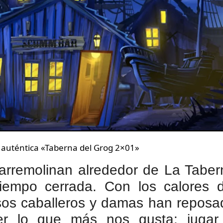
a auténtica «Taberna del Grog 2×01»
 arremolinan alrededor de La Taber
iempo cerrada. Con los calores d
osos caballeros y damas han reposa
cer lo que más nos gusta: jugar