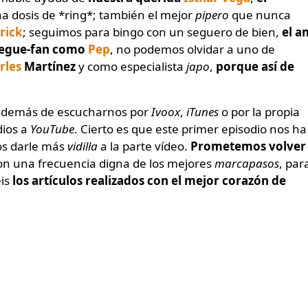
a dosis de *ring*; también el mejor
pipero
que nunca
rick
; seguimos para bingo con un seguero de bien,
el a
segue-fan como
Pep
, no podemos olvidar a uno de
rles
Martínez
y como especialista
japo
,
porque así de
además de escucharnos por
Ivoox
,
iTunes
o por la propia
dios a
YouTube
. Cierto es que este primer episodio nos ha
os darle más
vidilla
a la parte vídeo.
Prometemos volver
con una frecuencia digna de los mejores
marcapasos
, par
eis
los artículos realizados con el mejor corazón de