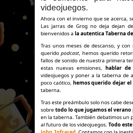
videojuegos.
Ahora con el invierno que se acerca, se enciende el fuego, se juntan las sillas en torno a la mesa.
Las jarras de Grog no deja dejan de
bienvenidos a
la autentica Taberna de
Tras unos meses de descanso, y con m
querido
podcast
, hemos querido retor
fallos de sonido de nuestra primera te
estas nuevas emisiones,
hablar de
videojuegos y poner a la taberna de a
poco caótico,
hemos querido dejar el
taberna.
Tras este preámbulo solo nos cabe des
sobre
todo lo que jugamos el verano
en la taberna. También debatimos un p
al futuro de los videojuegos.
Todo este
John_Infrared
. Contamos con la ines